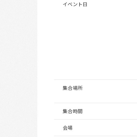
イベント日
集合場所
集合時間
会場